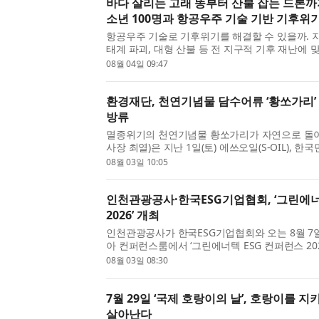
바다 살리는 고래 똥부터 산불 잡는 드론까
소년 100명과 항공우주 기술 기반 기후위
항공우주 기술로 기후위기를 해결할 수 있을까. 
태계 파괴, 대형 산불 등 전 지구적 기후 재난에
이 ‘하늘’에서 답을 찾기 시작했다. 환경재단(이사장
08월 04일 09:47
27일부터 29일까지 도봉숲속마을에서 진행한 ‘2026
환경재단, 천연기념물 담수어류 ‘황쏘가리’ 
방류
멸종위기의 천연기념물 황쏘가리가 자연으로 돌아
사장 최열)은 지난 1일(토) 에쓰오일(S-OIL), 
화천군과 함께 강원도 화천군 북한강 상류 일대에
08월 03일 10:05
의 황쏘가리’ 복원을 위한 치어 방류 활동을 성공적으
인천관광공사·한국ESG기업협회, ‘그린에너
2026’ 개최
인천관광공사가 한국ESG기업협회와 오는 8월 7
아 컨퍼런스룸에서 ‘그린에너텍 ESG 컨퍼런스 20
혔다. 이번 컨퍼런스는 인천광역시가 주최하고 
08월 03일 08:30
ESG기업협회가 공동 주관하는 국내 대표 탄소중립
7월 29일 ‘국제 호랑이의 날’, 호랑이를 
살아난다