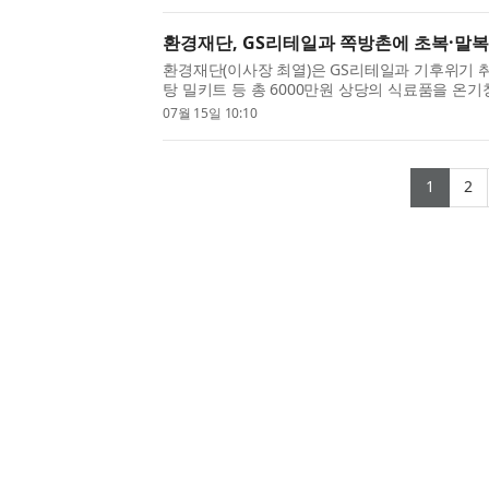
에너지의 브랜드 사용 기한을 규정한 라이선스 계약에
환경재단, GS리테일과 쪽방촌에 초복·말복
환경재단(이사장 최열)은 GS리테일과 기후위기 
탕 밀키트 등 총 6000만원 상당의 식료품을 온기
한다고 밝혔다. 초복과 말복 두 차례에 걸쳐 진행
07월 15일 10:10
방촌 주민들의 건강한 여름나기를 돕기 위해 기획됐다
(curr
(
1
2