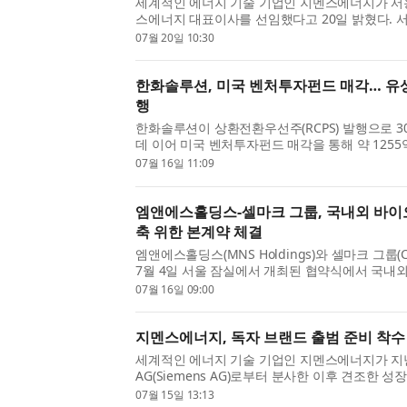
세계적인 에너지 기술 기업인 지멘스에너지가 서
스에너지 대표이사를 선임했다고 20일 밝혔다. 
으로 한국지멘스에너지의 사업을 총괄하며 회사의
07월 20일 10:30
할 예정이다. 이와 함께 고객, 정부 관계자 및 업계 
한화솔루션, 미국 벤처투자펀드 매각… 유
행
한화솔루션이 상환전환우선주(RCPS) 발행으로 3
데 이어 미국 벤처투자펀드 매각을 통해 약 125
했다. 유상증자와 병행해 자구안을 신속히 추진
07월 16일 11:09
이를 반영해 올해 6월 정기 신용평가에서 한화솔루
엠앤에스홀딩스-셀마크 그룹, 국내외 바이
축 위한 본계약 체결
엠앤에스홀딩스(MNS Holdings)와 셀마크 그룹(Cel
7월 4일 서울 잠실에서 개최된 협약식에서 국내
확대와 안정적인 친환경 연료 공급망 구축을 위한
07월 16일 09:00
스 연료 공급·구매 본계약을 체결했다고 밝혔다. 이
지멘스에너지, 독자 브랜드 출범 준비 착수
세계적인 에너지 기술 기업인 지멘스에너지가 지난
AG(Siemens AG)로부터 분사한 이후 견조한 
독자 브랜드 출범을 위한 준비에 본격 착수한다.
07월 15일 13:13