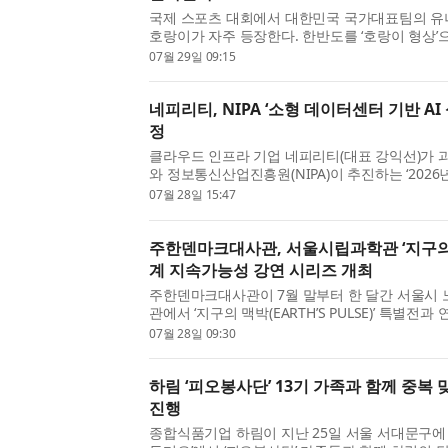
국제 스포츠 대회에서 대한민국 국가대표팀의 
호랑이가 자주 등장한다. 한반도를 ‘호랑이 형상’
랑이는 우리 문화와 역사 속에서 오랫동안 친숙한
07월 29일 09:15
민담 속에서는 용맹함과 지혜를 상징하는 동물로 등
네피리티, NIPA ‘소형 데이터센터 기반 A
정
클라우드 인프라 기업 네피리티(대표 강익선)가
와 정보통신산업진흥원(NIPA)이 추진하는 ‘202
기반 인공지능(AI) 산업 성장지원사업’의 주관기
07월 28일 15:47
고 밝혔다. 전국 10개 과제가 경합한 이번 공모에서
주한덴마크대사관, 서울시립과학관 ‘지구의 
계 지속가능성 강연 시리즈 개최
주한덴마크대사관이 7월 말부터 한 달간 서울시
관에서 ‘지구의 맥박(EARTH’S PULSE)’ 특별전
연 시리즈를 개최한다. ‘지구의 맥박’은 대사관이
07월 28일 09:30
한 전시로, 대사관은 이번 연계 강연 시리즈를 통해 
하림 ‘피오봉사단’ 13기 가족과 함께 중복
진행
종합식품기업 하림이 지난 25일 서울 서대문구에