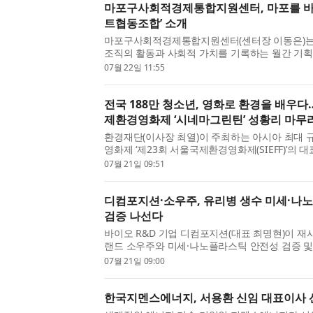
마포구사회적경제통합지원센터, 마포를 바
트협동조합’ 소개
마포구사회적경제통합지원센터(센터장 이동은)는
조직의 활동과 사회적 가치를 기록하는 월간 기획
사람들’의 두 번째 순서로 서울 마포구에서 활동
07월 22일 11:55
사장 박신연숙)을 소개했다. 2021년 설립된 민트협
전국 188만 청소년, 영화로 환경을 배우다
제환경영화제 ‘시네마그린틴’ 성황리 마무
환경재단(이사장 최열)이 주최하는 아시아 최대 규
영화제 ‘제23회 서울국제환경영화제(SIEFF)’의 
년 환경교육 프로그램 ‘시네마그린틴’이 전국적인 
07월 21일 09:51
무리됐다. 올해 ‘시네마그린틴’은 기후위기 시대에 
디컴포지션·소우주, 유리병 생수 미세·나
검증 나선다
바이오 R&D 기업 디컴포지션(대표 최명현)이 재
랜드 소우주와 미세·나노플라스틱 안전성 검증 및
위한 업무협약을 체결했다고 밝혔다. 디컴포지션
07월 21일 09:00
서를 기반으로 미세플라스틱을 분석·평가하는 기술을
한국지멘스에너지, 서용환 신임 대표이사 