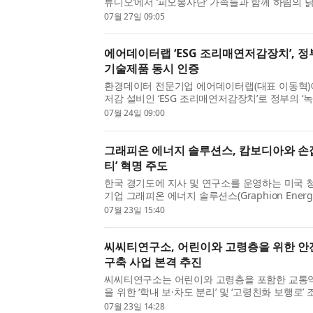
튜디오’에서 ‘피오봉사단’ 가족들과 함께 하림의 
클래스를 진행했다고 밝혔다. ‘피오봉사단’은 하림
07월 27일 09:05
족들이 함께 탄소중립과 친환경 가치를 실천하는 환
에어데이터랩 ‘ESG 조리매연저감장치’, 
기술제품 동시 인증
환경데이터 전문기업 에어데이터랩(대표 이동혁)
저감 설비인 ‘ESG 조리매연저감장치’로 정부의 ‘녹
기술제품 확인’을 동시에 획득했다고 24일 밝혔다.
07월 24일 09:00
위기 대응을 위한 탄소중립·녹색성장 기본법’ 제60
그래피온 에너지 솔루션스, 캄보디아와 손
티’ 혁명 주도
한국 경기도에 지사 및 연구소를 운영하는 미국 
기업 그래피온 에너지 솔루션스(Graphion Energy 
디아의 전기 2륜차 생태계 조성과 지속 가능한 
07월 23일 15:40
캄보디아 현지 기업 젠리치 인베스트먼트(GenRich I
씨씨티연구소, 어린이와 고령층을 위한 안
구축 사업 본격 추진
씨씨티연구소는 어린이와 고령층을 포함한 교통
을 위한 ‘학내 보·차도 분리’ 및 ‘고령친화 보행로’
진한다고 밝혔다. 이번 사업은 어린이와 고령층 
07월 23일 14:28