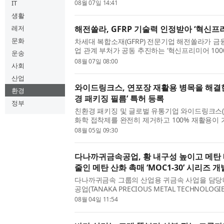
순환, 환경복지, 환경교육 등 다양한 분야에서 축
IT
08월 07일 14:41
실천과 환경 기술이 종합적으로 평가받은 결과다. 
생활
레저
해전쏠라, GFRP 기술력 인정받아 ‘혁신프리
문화
차세대 복합소재(GFRP) 전문기업 해전쏠라가 금
업 관계 부처가 공동 추진하는 ‘혁신프리미어 100
운송
‘혁신프리미어 1000’은 혁신성과 성장 가능성이
08월 07일 08:00
사회
발굴해 금융 및 정책 지원을 연계하는 정부 대표 기업
산업
와이드링크스, 연포장 재활용 병목을 해결한
환경
경 패키징 필름’ 특허 등록
정부
친환경 패키징 및 글로벌 유통기업 와이드링크스
화학 접착제를 완전히 제거하고 100% 재활용이
‘접착제 프리 플렉서블 패키징 필름, 이의 제조방법
08월 05일 09:30
함하는 포장지’ 특허를 등록했다. 이번 특허는 우레
다나까귀금속공업, 황 내구성 높이고 메탄 
줄인 메탄 산화 촉매 ‘MOC1-30’ 시리즈 개
다나까귀금속 그룹의 산업용 귀금속 사업을 담
공업(TANAKA PRECIOUS METAL TECHNOLOGIES 
쿄도 주오구, 대표이사 사장: 다나카 코이치로, 이하 
08월 04일 11:54
내구성이 우수하고 장기간 높은 정화 성능을 유지하