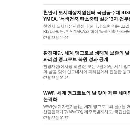
할 수 있는 안전한 교통 인프라 구축을 목표로 하고 
천안시 도시재생지원센터-국립공주대 RIS
YMCA, ‘녹색건축 탄소중립 실천’ 3자 업
천안시 도시재생지원센터(센터장 오형석)는 22
RISE사업단, 천안YMCA와 함께 ‘녹색건축 탄소
성 및 정책 활성화’를 위한 3자 업무협약(MOU)
07월 23일 14:06
간담회를 개최했다고 밝혔다. 이번 협약 및 간담회는
환경재단, 세계 맹그로브 생태계 보존의 
파리섬 맹그로브 복원 성과 공개
환경재단(이사장 최열)은 오는 7월 26일 ‘세계 
의 날’을 맞아 인도네시아 파리섬에서 진행한 맹
의 성과를 공개했다. ‘세계 맹그로브 생태계 보존의
07월 23일 09:46
태계의 중요성을 알리고, 보호와 복원 노력을 촉구하
WWF, 세계 맹그로브의 날 맞아 제주 세
본격화
WWF(세계자연기금)는 세계 맹그로브의 날(7월 2
산림협력기구(AFoCO), 제주특별자치도, 국립산
산림연구소와 함께 제주 세미맹그로브숲 보전을 
07월 23일 09:37
축하고 다자간 협력을 본격 추진한다고 밝혔다. 이번