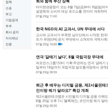
회와 함께 부산 상륙
정책
타이완관광청이 오는 8월 7일(금)부터 9일(일)
소송
설명회와 소비자 대상 로드쇼를 연이어 개최하며 
부고
류의 저변을 넓힌다. 한·타이완 관광 교류, 부산
07월 29일 11:00
업계 관계자를 위한 ‘2026 타이완 B2B 관광설명회’로
기업공개
주주
한국 NGO의 AI 교과서, UN 무대에 서다
회사 공지
교사와 교과서가 부족한 남수단에서 시작된 한국의
지식재산
트가 유엔(UN) 공식 무대에서 소개되며 국제사회
태석재단은 7월 15일 미국 뉴욕 유엔본부에서 
인증
07월 29일 10:00
사회(ECOSOC) 고위급 정치포럼(HLPF)에서 남수단 
연극 ‘갈매기 날다’, 8월 국립극장 무대에
퍼포먼스그룹153이 기획·주관하는 연극 ‘갈매기 날다
일부터 18일까지 국립극장 달오름극장에서 관객들
품은 러시아 극작가 안톤 체홉의 대표적인 4대 장
07월 29일 09:59
기(The Seagull)’를 원작으로 한다. 예술과 사랑, 
퇴근 후 배우는 디지털 금융, 제2서울핀테크
인이랑 뭐가 달라요?’ 특강 개최
제2서울핀테크랩은 시민들의 디지털 금융 이해도
8월 25일 오후 7시 ‘블록체인, 코인이랑 뭐가 달
민특강 3회차를 개최한다고 밝혔다. 이번 특강은 
07월 29일 09:30