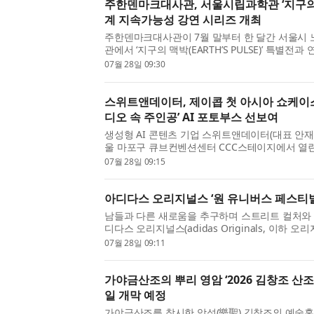
주한덴마크대사관, 서울시립과학관 ‘지구의 
계 지속가능성 강연 시리즈 개최
주한덴마크대사관이 7월 말부터 한 달간 서울시
관에서 ‘지구의 맥박(EARTH’S PULSE)’ 특별전
연 시리즈를 개최한다. ‘지구의 맥박’은 대사관이
07월 28일 09:30
한 전시로, 대사관은 이번 연계 강연 시리즈를 통해 
스위트앤데이터, 제이콥 첫 아시아 쇼케이
디오 속 주인공’ AI 포토부스 선보여
생성형 AI 콘텐츠 기업 스위트앤데이터(대표 안재관
울 마포구 큐브컨벤션센터 CCC스테이지에서 열린
그룹 출신 솔로 아티스트 제이콥(본명 배준영·29)의 ‘J
07월 28일 09:15
Showcase: More Than Words Tour 2026 in Se
아디다스 오리지널스 ‘원 유니버스 페스티벌 
남들과 다른 새로움을 추구하며 스트리트 컬처와
디다스 오리지널스(adidas Originals, 이하 
서로 참여한 ‘원 유니버스 페스티벌 2026(ONE UNIV
07월 28일 09:11
2026, 이하 OUF 2026)’을 성황리에 마쳤다고 밝혔
가야금산조의 뿌리 영암 ‘2026 김창조 산조 
일 개막 예정
가야금산조를 창시한 악성(樂聖) 김창조의 예술혼