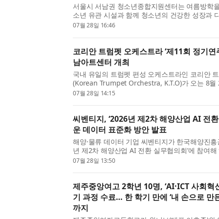
서울시 서남권 청소년종합지원센터는 여름방학을
소년 유관 시설과 함께 청소년의 건강한 성장과 
는 ‘8월 서남권역 청소년 잇다 페스타’를 운영한다
07월 28일 16:46
에서는 △인공지능(AI) 활용 경진대회 △국제 교류 
코리안 트럼펫 오케스트라 ‘제11회 정기연주회
남아트센터 개최
국내 유일의 트럼펫 편성 오케스트라인 코리안 
(Korean Trumpet Orchestra, K.T.O)​가 오는 
30분 성남아트센터 콘서트홀​에서 ‘제11회 정기연
07월 28일 14:15
난 2013년 국내 최초 ‘100 트럼펫터 앙상블’​로 출범한 
씨벤티지, ‘2026년 제2차 해양산업 AI 전
운 데이터 표준화 방안 발표
해양·물류 데이터 기업 씨벤티지가 한국해양진흥공사
년 제2차 해양산업 AI 전환 실무협의회’에 참여해
와 AI 활용 기반 구축 방안을 발표했다. 씨벤티지는
07월 28일 13:50
번 협의회에서 ‘표준화된 해양 데이터를 통한 선사 A
제주중앙여고 2학년 10명, ‘AI·ICT 사회혁
기 과정 수료… 한 학기 만에 ‘내 손으로 만
까지