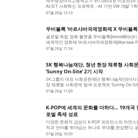
제주중앙여자고등학교가 위니브(대표 이호준)와 함께
AI·ICT 사회혁신 프로젝트 - AI 기반 SW 개발’ 
12일 마무리됐다. 이 프로그램은 2학년 학생을 대
07월 28일 12:10
터 7월 12일까지 매주 토요일 오전 3시간씩 총 10회
무비블록 ‘바르샤바국제영화제 X 무비블록 
글로벌 독립 영화 플랫폼 무비블록(MovieBloc
세계적인 영화제 ‘바르샤바국제영화제(Warsaw Film 
고 단독 온라인 특별전을 개최한다. 40여 년의 
07월 28일 11:54
국제영화제는 칸 영화제에서 황금종려상을 두 차례
SK 행복나눔재단, 청년 현장 체류형 사회
‘Sunny On-Site’ 2기 시작
SK그룹의 대표 사회공헌재단 행복나눔재단(이사장
장 체류형 사회문제 탐색 프로젝트 ‘Sunny On-Si
활동이 시작됐다고 밝혔다. Sunny On-Site는
07월 28일 11:00
정 기간 거주하며 주민과 함께 생활하고 주민을 관찰
K-POP에 세계의 문화를 더하다… 19개국
로벌 축제 성료
다양한 문화적 감성이 K-POP 퍼포먼스와 자연
적과 언어를 뛰어넘는 하나의 무대를 완성했다. 
참가자들은 서로 다른 배경을 넘어 같은 리듬으로 
07월 28일 10:30