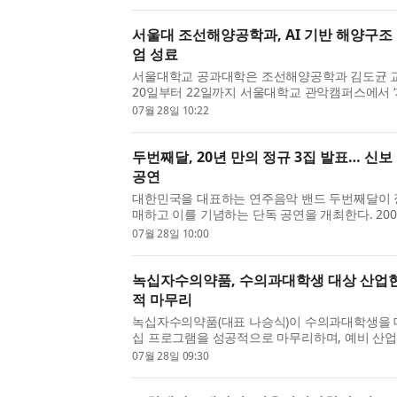
세계인을 연결하는 문화의 언어임을 보여줬다. 서
서울대 조선해양공학과, AI 기반 해양구조
엄 성료
서울대학교 공과대학은 조선해양공학과 김도균 
20일부터 22일까지 서울대학교 관악캠퍼스에서 ‘제
구조 안전 국제 심포지엄(AIMSS 2026)’을 개최
07월 28일 10:22
사에는 대한민국, 인도네시아, 중국, 영국, 말레이시아
두번째달, 20년 만의 정규 3집 발표… 신보
공연
대한민국을 대표하는 연주음악 밴드 두번째달이 정
매하고 이를 기념하는 단독 공연을 개최한다. 2005
째달’로 한국대중음악상 3개 부문을 수상하며 음
07월 28일 10:00
두번째달은 20년이 넘는 시간 동안 독창적인 감성을
녹십자수의약품, 수의과대학생 대상 산업
적 마무리
녹십자수의약품(대표 나승식)이 수의과대학생을 
십 프로그램을 성공적으로 마무리하며, 예비 산업
현장 교육의 첫걸음을 내디뎠다. 녹십자수의약품은
07월 28일 09:30
터 24일까지 5일간 경기도 용인 본사와 충청남도 