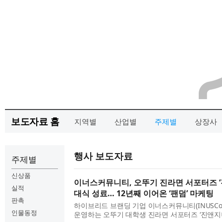
보도자료 홈
지역별
산업별
주제별
상장사
행사 보도자료
주제별
신상품
이너스커뮤니티, 오뚜기 진라면 서포터즈 ‘진
실적
대식 성료… 12년째 이어온 ‘팬덤’ 마케팅
판촉
하이브리드 브랜딩 기업 이너스커뮤니티(INUSComm
인물동정
운영하는 오뚜기 대학생 진라면 서포터즈 ‘진앤지니’