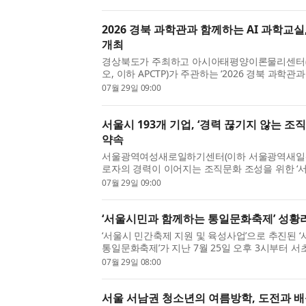
행돼 직장인들도 퇴근 후 별도의 연차나 반차를 사
2026 경북 과학관과 함께하는 AI 과학교
개최
경상북도가 주최하고 아시아태평양이론물리센터(
오, 이하 APCTP)가 주관하는 ‘2026 경북 과학관
실’이 오는 8월 6일(목)부터 7일(금)까지 김천녹
07월 29일 09:00
13일(목)부터 14일(금)까지 구미과학관에서 열린다. 
서울시 193개 기업, ‘경력 끊기지 않는 조
약속
서울광역여성새로일하기센터(이하 서울광역새일센
로자의 경력이 이어지는 조직문화 조성을 위한 ‘
인’ 결과를 발표했다. 이번 캠페인은 서울지역 1
07월 29일 09:00
추진하고, 서울 소재 193개 기업이 참여했다. 실천
‘서울시민과 함께하는 통일문화축제’ 성황
‘서울시 민간축제 지원 및 육성사업’으로 추진된 
통일문화축제’가 지난 7월 25일 오후 3시부터
시민 500여 명이 참석한 가운데 성황리에 개최
07월 29일 08:00
협의회(총재 안준희)가 주최·주관한 이번 축제는 어
서울 서남권 청소년의 여름방학, 도전과 배