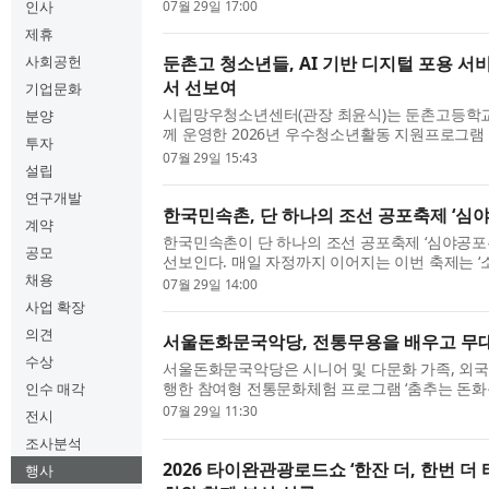
6일 오뚜기라면 공장에서 발대식을 열고 공식 활동
인사
07월 29일 17:00
지니’는 2012년 첫 기수를 시작으로 올해 18기를 맞
제휴
사회공헌
둔촌고 청소년들, AI 기반 디지털 포용 서
서 선보여
기업문화
시립망우청소년센터(관장 최윤식)는 둔촌고등학교 
분양
께 운영한 2026년 우수청소년활동 지원프로그램 
투자
결과를 학교 축제에서 공개했다. 이날 청소년들이
07월 29일 15:43
설립
디지털 포용 서비스를 체험할 수 있는 부스를 운영해
연구개발
한국민속촌, 단 하나의 조선 공포축제 ‘심
계약
한국민속촌이 단 하나의 조선 공포축제 ‘심야공포촌
공모
선보인다. 매일 자정까지 이어지는 이번 축제는 ‘
채용
환호’를 콘셉트로, 조선시대 마을 전체를 오싹한 
07월 29일 14:00
꿈시킨다. 이번 2026 심야공포촌은 기존 인기 콘텐
사업 확장
의견
서울돈화문국악당, 전통무용을 배우고 무
수상
서울돈화문국악당은 시니어 및 다문화 가족, 외국
행한 참여형 전통문화체험 프로그램 ‘춤추는 돈화
인수 매각
리했다. ‘춤추는 돈화문’은 궁중무용과 민속무용을
07월 29일 11:30
전시
과정을 통해 완성한 작품을 실제 공연장 무대에서 
조사분석
2026 타이완관광로드쇼 ‘한잔 더, 한번 더 타
행사