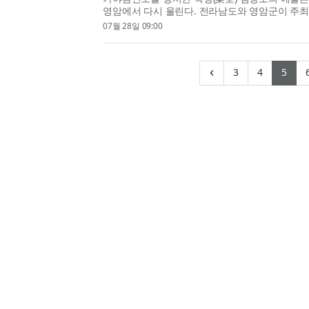
영암에서 다시 울린다. 전라남도와 영암군이 주
재단이 주관하는 ‘2026 김창조 산조 페스티벌’이 오
07월 28일 09:00
터 12일(토)까지 이틀간 영암군 일원 세 곳(빛찬광장
(current)
(curren
(cu
‹
3
4
5