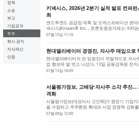
정책
키넥시스, 2026년 2분기 실적 발표 컨퍼런스
소송
최
부고
엔드투엔드 공급망 계획 및 오케스트레이션 분야
기업공개
넥시스(Kinaxis® Inc. , 토론토증권거래소: KXS)
종료된 2분기 재무 실적을 논의하기 위한 컨퍼런
주주
07월 15일 11:10
했다. 컨퍼런스 콜은 라자트 가우라브(Razat Gaura
회사 공지
지식재산
현대엘리베이터 경영진, 자사주 매입으로 
인증
현대엘리베이터의 전 임원진이 자발적으로 자사
업 행보에 발 벗고 나섰다. 13일 금융감독원 전
면 조재천 대표를 비롯한 30여 명의 임원진 전원이
07월 13일 14:45
자사주를 취득했다. 매입은 지난 6일부터 한 주간 장
서울평가정보, 고배당·자사주 소각 추진…
격화
서울평가정보(대표이사 고인묵)가 중장기 기업가
을 수립하고 주주환원 확대와 사업 경쟁력 강화를
일 밝혔다. 이번 기업가치 제고 계획은 신사업 발굴
07월 08일 12:00
사업 경쟁력 강화에 나서는 한편, 고배당 정책을 기