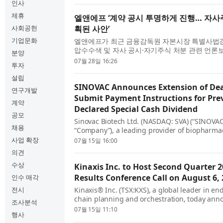
인사
were...
제휴
엘앤에프 ‘계약 공시 투명하게 진행… 자사
사회공헌
획된 사안’
기업문화
엘앤에프가 최근 금융감독원 자본시장 특별사법
압수수색 및 자사 공시·자기주식 처분 관련 언론
분양
장을 밝혔다. 회사는 28일 보도설명자료를 통해 
07월 28일 16:26
투자
의 하이니켈 양극재 공급계약 관련 감액 공시는 관련 
설립
SINOVAC Announces Extension of Dea
연구개발
Submit Payment Instructions for Pre
계약
Declared Special Cash Dividend
공모
Sinovac Biotech Ltd. (NASDAQ: SVA) (“SINOVAC
채용
“Company”), a leading provider of biopharma
in China, today announced that it has extend
사업 확장
07월 15일 16:00
shareholders and nominee brokers to submi
의견
instructions relat...
수상
Kinaxis Inc. to Host Second Quarter 2
Results Conference Call on August 6,
인수 매각
전시
Kinaxis® Inc. (TSX:KXS), a global leader in en
chain planning and orchestration, today anno
조사분석
scheduled a conference call to discuss its fina
07월 15일 11:10
행사
the second quarter ended June 30, 2026. The ca