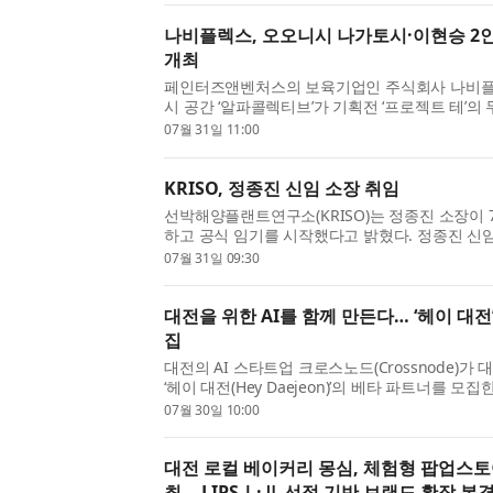
나비플렉스, 오오니시 나가토시·이현승 2인전 ‘
개최
페인터즈앤벤처스의 보육기업인 주식회사 나비플
시 공간 ‘알파콜렉티브’가 기획전 ‘프로젝트 테’의
오니시 나가토시(大西長利)와 이현승 작가의 2인전 ‘a 
07월 31일 11:00
최한다. 이번 전시는 오는 7월 31일(금)부터 8월 28일
KRISO, 정종진 신임 소장 취임
선박해양플랜트연구소(KRISO)는 정종진 소장이 
하고 공식 임기를 시작했다고 밝혔다. 정종진 신임
으로, 서울대학교에서 조선해양공학 학사(1992년), 
07월 31일 09:30
사(2002년) 학위를 취득했다. 2000년 HD현대중공
대전을 위한 AI를 함께 만든다… ‘헤이 대전
집
대전의 AI 스타트업 크로스노드(Crossnode)​가 
‘헤이 대전(Hey Daejeon)’​의 베타 파트너를 모
베타 프로그램은 대전에서 활동하는 스타트업, 
07월 30일 10:00
등을 대상으로 진행되며, 참가자는 베타 기간 서비스
대전 로컬 베이커리 몽심, 체험형 팝업스토어
최… LIPSⅠ·Ⅱ 선정 기반 브랜드 확장 본