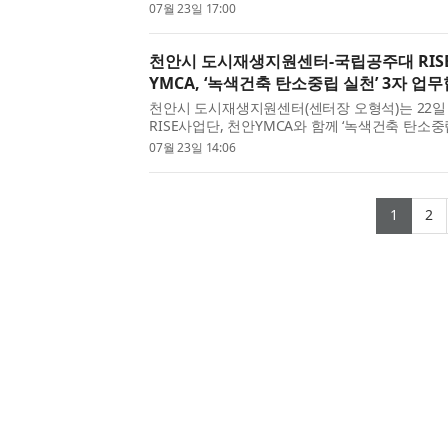
강화를 위한 ‘Girls’ Engineering Week(GEW) 
07월 23일 17:00
성황리에 개최했다. GEW는 과학기술정보통신부가 
천안시 도시재생지원센터-국립공주대 RIS
YMCA, ‘녹색건축 탄소중립 실천’ 3자 업
천안시 도시재생지원센터(센터장 오형석)는 22
RISE사업단, 천안YMCA와 함께 ‘녹색건축 탄소
성 및 정책 활성화’를 위한 3자 업무협약(MOU)
07월 23일 14:06
간담회를 개최했다고 밝혔다. 이번 협약 및 간담회는
(curr
(
1
2