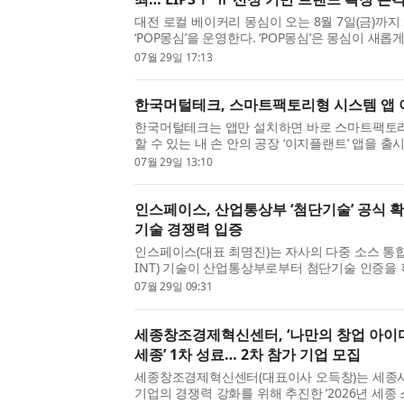
대전 로컬 베이커리 몽심이 오는 8월 7일(금)까
‘POP몽심’을 운영한다. ‘POP몽심’은 몽심이 새
보이는 첫 번째 팝업스토어로, 몽심의 시그니처 
07월 29일 17:13
와 포토존, 브랜드의 성장 과정과 이야기를 담은 콘
한국머털테크, 스마트팩토리형 시스템 앱
한국머털테크는 앱만 설치하면 바로 스마트팩토
할 수 있는 내 손 안의 공장 ‘이지플랜트’ 앱을 출
착순 10개 한정가 이벤트를 진행하고 있다고 밝혔다
07월 29일 13:10
컬 네트워크 같은 장비 없이 휴대폰에 이지플랜트 앱
인스페이스, 산업통상부 ‘첨단기술’ 공식 확인…
기술 경쟁력 입증
인스페이스(대표 최명진)는 자사의 다중 소스 통합 
INT) 기술이 산업통상부로부터 첨단기술 인증을 
혔다. 이번 인증은 정부가 인스페이스의 Multi-IN
07월 29일 09:31
터 수집 기술·데이터 정제 및 품질관리 기술’ 분야의
세종창조경제혁신센터, ‘나만의 창업 아이
세종’ 1차 성료… 2차 참가 기업 모집
세종창조경제혁신센터(대표이사 오득창)는 세종시 
기업의 경쟁력 강화를 위해 추진한 ‘2026년 세종