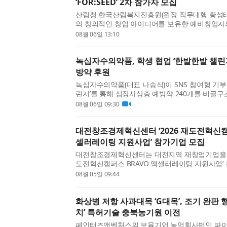
‘FOR:SEED’ 2차 참가자 모집
산림청 한국산림복지진흥원(원장 직무대행 황성태
의 창의적인 창업 아이디어를 보유한 예비창업자
지원하기 위해 ‘2026년 민간 산림복지 창업·성장 패
08월 06일 13:10
비창업패키지)’ 2차 참가기업을 오는 8월 25일까지
녹십자수의약품, 학생 협업 ‘한발한발 챌린
방약 후원
녹십자수의약품(대표 나승식)이 SNS 참여형 기부
린지’를 통해 심장사상충 예방약 240개를 비글
에 전달했다고 밝혔다. ‘한발한발 챌린지’는 페이
08월 06일 09:30
로젝트 ‘PawfectRxCycle’과 협력해 진행됐다. 이번
대전창조경제혁신센터 ‘2026 재도전혁신캠
셀러레이팅 지원사업’ 참가기업 모집
대전창조경제혁신센터는 대전지역 재창업기업을 대상
도전혁신캠퍼스 BRAVO 액셀러레이팅 지원사업’
13일까지 모집한다고 밝혔다. 이번 사업은 대전
08월 05일 09:44
굴해 정밀진단, 비즈니스 모델(BM) 재설계, 전환시장
화상병 저항 사과대목 ‘G대목’, 조기 완판
치’ 특허기술 충북농기원 이전
페인터즈앤벤처스의 보육기업 농업회사법인 파