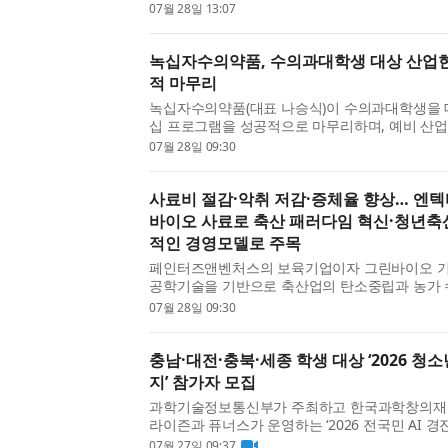
원센터 아카데미 1차 프로그램’을 성공적으로 마무
07월 28일 13:07
27일(목) 개최되는 2차 프로그램 참가자를 모집한다
녹십자수의약품, 수의과대학생 대상 산업
적 마무리
녹십자수의약품(대표 나승식)이 수의과대학생을 
십 프로그램을 성공적으로 마무리하며, 예비 산업
현장 교육의 첫걸음을 내디뎠다. 녹십자수의약품은
07월 28일 09:30
터 24일까지 5일간 경기도 용인 본사와 충청남도 
사료비 절감·악취 저감·증체율 향상… 엔
바이오 사료로 축산 패러다임 혁신·청년축
적인 경영모델로 주목
페인터즈앤벤처스의 보육기업이자 그린바이오 기
공학기술을 기반으로 축산업의 탄소중립과 농가 
하는 벤처기업 엔텍바이오에스(대표 김의철)와 
07월 28일 09:30
무장한 청년 축산 2세대가 만나 스마트 축산의 새로
충남·대전·충북·세종 학생 대상 ‘2026 청
지’ 참가자 모집
과학기술정보통신부가 주최하고 한국과학창의재
라이즌과 퓨너스가 운영하는 ‘2026 전국민 AI 
분야 프로그램인 ‘청소년 로보틱스 챌린지’가 오는
07월 27일 09:37