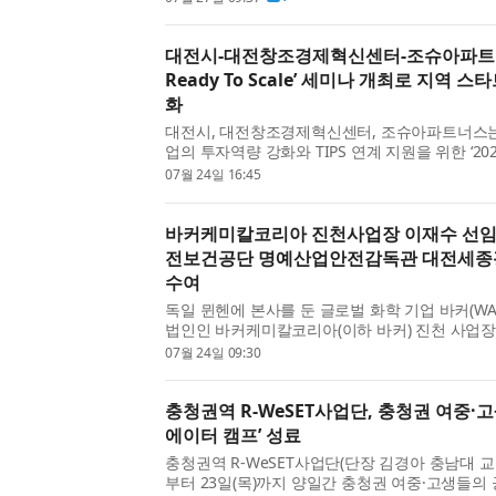
천안에서 호서권 예선을 개최하고 참가 학생을 모집한
대전시-대전창조경제혁신센터-조슈아파트너스
Ready To Scale’ 세미나 개최로 지역 
화
대전시, 대전창조경제혁신센터, 조슈아파트너스는
업의 투자역량 강화와 TIPS 연계 지원을 위한 ‘2026 R
세미나를 성공적으로 개최했다고 밝혔다. 이번 
07월 24일 16:45
투자유치 전략을 구체화하고 투자자와의 접점을 확대
바커케미칼코리아 진천사업장 이재수 선임
전보건공단 명예산업안전감독관 대전세종
수여
독일 뮌헨에 본사를 둔 글로벌 화학 기업 바커(WA
법인인 바커케미칼코리아(이하 바커) 진천 사업
고용노동부가 주최하고 한국산업안전보건공단에
07월 24일 09:30
대회(이하 대회)에서 명예산업안전감독관 대전세종
충청권역 R-WeSET사업단, 충청권 여중·고생
에이터 캠프’ 성료
충청권역 R-WeSET사업단(단장 김경아 충남대 교수
부터 23일(목)까지 양일간 충청권 여중·고생들의 공