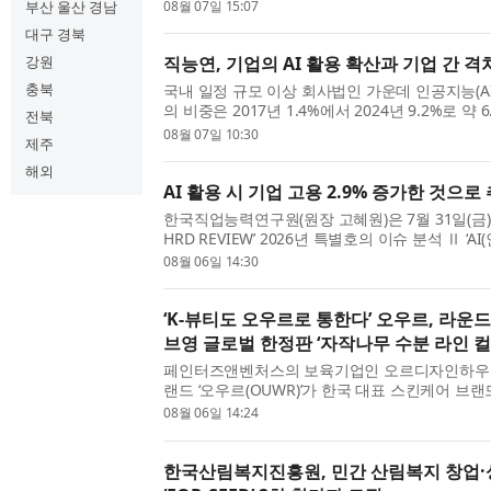
과 함께하는 대학생 축제기획단’의 본격적인 운
부산 울산 경남
08월 07일 15:07
다. 이번 대학생 축제기획단은 백석대학교에 재학 
대구 경북
강원
직능연, 기업의 AI 활용 확산과 기업 간 격
충북
국내 일정 규모 이상 회사법인 가운데 인공지능(A
의 비중은 2017년 1.4%에서 2024년 9.2%로 약
전북
만 2024년에도 활용률은 10%에 못 미쳤으며, 
08월 07일 10:30
제주
른 격차가 뚜렷하게 나타났다. 한국직업능력연구원(
해외
AI 활용 시 기업 고용 2.9% 증가한 것으로
한국직업능력연구원(원장 고혜원)은 7월 31일(금) 
HRD REVIEW’ 2026년 특별호의 이슈 분석 Ⅱ ‘
를 줄이는가 - ‘기업활동조사’ 패널로 본 AI 활용의
08월 06일 14:30
AI 활용 전후 기업의 고용 변화를 분석했다. ※ 이번 
‘K-뷰티도 오우르로 통한다’ 오우르, 라운
브영 글로벌 한정판 ‘자작나무 수분 라인 컬
페인터즈앤벤처스의 보육기업인 오르디자인하우스
랜드 ‘오우르(OUWR)’가 한국 대표 스킨케어 브랜
Lab)과 협업한 올리브영 글로벌(Olive Young U
08월 06일 14:24
보인다. 이번 협업은 한국 스킨케어와 디자인, 패션
한국산림복지진흥원, 민간 산림복지 창업·