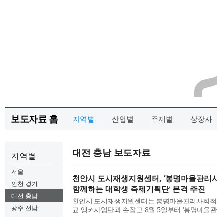
보도자료 홈
지역별
산업별
주제별
상장사
대전 충남 보도자료
지역별
서울
천안시 도시재생지원센터, ‘봉명마을관
인천 경기
함께하는 대학생 축제기획단’ 본격 추진
대전 충남
천안시 도시재생지원센터는 봉명마을관리사회적
광주 전남
교 앵커사업단과 손잡고 8월 5일부터 ‘봉명마