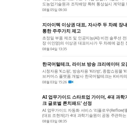
도농업기술원과 조직배양 특허 통상실시 계약을 
이번 계약은 ‘화상병 저항성 사과대목 기내 대량증
08월 05일 09:30
한 조직배양 특허 기술이 대상이다. 과수화상병은 전
지아이텍 이상권 대표, 자사주 두 차례 장
통한 주주가치 제고
초정밀 부품 제조 및 인공지능(AI) 비전 솔루션 
장 이인영)의 이상권 대표이사가 두 차례에 걸친 
사주 총 1만2000주를 취득했다고 밝혔다. 공시
08월 04일 13:35
는 지난 6월 30일 자사주 6000주를 취득한 데 이어, 
한국머털테크, 라이브 방송 크리에이터 모
시청자용 ‘K쇼핑’, 방송자용 ‘K라방’, 종합쇼핑몰 
브커머스 플랫폼 개발사 한국머털테크는 K바자의
방을 통해 소개하고 판매할 라이브 방송 크리에이
08월 03일 15:26
모집은 단순히 방송 진행자를 찾는 것이 아니라 플랫
AI 업무가이드 스타트업 가이더, 4대 과학
크 글로벌 론치패드’ 선정
AI 업무가이드 자동화 서비스 ‘리플로우(Reflow
(대표 조현재)가 4대 과학기술원이 공동 주관하는 
글로벌 론치패드’의 글로벌 준비(Born-to-Globa
08월 03일 08:35
지난 7월 23일 협약을 체결했다고 밝혔다. 가이더는