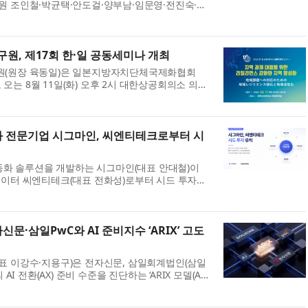
 조인철·박균택·안도걸·양부남·임문영·전진숙·정
한민국시장군수구청장협의회와 ‘전남광주통합특별시
한 균형 방안 토론회’를 개최했다. 한...
원, 제17회 한·일 공동세미나 개최
(원장 육동일)은 일본지방자치단체국제화협회
로 오는 8월 11일(화) 오후 2시 대한상공회의소 의원
 한·일 공동세미나’를 개최한다. 이번 세미나는 ‘지
 리질리언스 강화와 지역 활성화’를 주...
화 전문기업 시그마인, 씨엔티테크로부터 시
자동화 솔루션을 개발하는 시그마인(대표 안대철)이
이터 씨엔티테크(대표 전화성)로부터 시드 투자를
혔다. 투자금액은 비공개다. 시그마인은 이번 투자
 B2B SaaS 플랫폼 ‘시그마인’의 고...
문·삼일PwC와 AI 준비지수 ‘ARIX’ 고도
 이강수·지용구)은 전자신문, 삼일회계법인(삼일
 AI 전환(AX) 준비 수준을 진단하는 ‘ARIX 모델(AI
ex, AI 준비지수)’ 고도화에 나선다고 29일 밝혔다.
문과 삼일PwC가 공동 개발한 기업 AX 진...