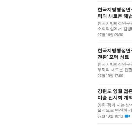
한국지방행정연구
력의 새로운 해
한국지방행정연구원(
소회의실에서 김영배
원실, 최혁진 국회
07월 16일 09:30
럼: 사회연대경제정책
한국지방행정연구
전환’ 포럼 성료
한국지방행정연구원(
부제의 새로운 전환
방행정연구원은 고
07월 15일 17:00
제도 설계와 발전 
강원도 영월 젊은
미술 전시회 개
영화 ‘왕과 사는 
술적으로 변신한 
현대미술전 ‘흑멸백
07월 13일 10:13
름 휴가철 혹서기 피