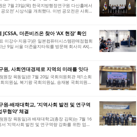
 7월 23일(목) 한국지방행정연구원 다산홀에서
 공모전’ 시상식을 개최했다. 이번 공모전은 사회연
적인 연구와 정책 아이디어를 발굴하고, 지역사회
책적 활용 가능성을 확산하기 위해 ...
 JCSSA, 더존비즈온 찾아 ‘AX 현장’ 확인
표 이강수·지용구)은 일본컴퓨터시스템판매점협회
이 지난 9일 서울 더존을지타워를 방문해 회사의 AX(AI
 솔루션을 참관하고 IT 산업 협력 방안을 논의했다
 약 500개 회원사를 둔 일본 대표 IT ...
원, 사회연대경제로 지역의 미래를 잇다
원장 육동일)은 7월 20일 국회의원회관 제1소회
회의원실, 복기왕 국회의원실, 송재봉 국회의원실,
공동으로 ‘2026년 제2차 지방자치 혁신포럼 : 사
립 기념 세미나’를 개최했다. ‘지...
원-배재대학교, ‘지역사회 발전 및 연구역
업무협약’ 체결
원장 육동일)과 배재대학교(총장 김욱)는 7월 16
에서 ‘지역사회 발전 및 연구역량 강화를 위한 업무
‘민선 9기 대전의 미래 발전전략 모색’ 세미나를 개
약은 양 기관이 지역사회 발전과 국...