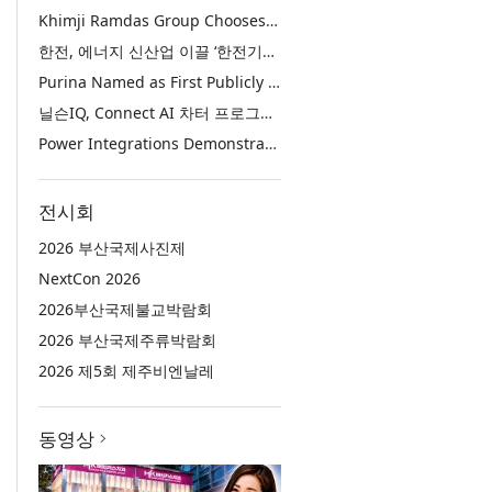
Khimji Ramdas Group Chooses Rimini Street to Reduce SAP Support Costs, Protect 700+ Customizations and Reinvest Savings in Innovation
한전, 에너지 신산업 이끌 ‘한전기술지주’ 공식 출범
Purina Named as First Publicly Announced NIQ ConnectAI Charter Client
닐슨IQ, Connect AI 차터 프로그램 최초 고객사 ‘퓨리나’ 선정
Power Integrations Demonstrates World’s First 2200 V GaN Technology for Next-Era High-Voltage Power Systems
전시회
2026 부산국제사진제
NextCon 2026
2026부산국제불교박람회
2026 부산국제주류박람회
2026 제5회 제주비엔날레
동영상