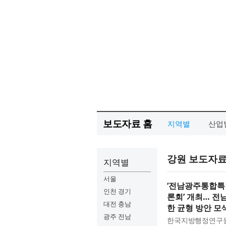
보도자료 홈
지역별
산업
강원 보도자
지역별
서울
‘전남광주통합특
인천 경기
론회’ 개최… 전
대전 충남
한 균형 방안 모
광주 전남
한국지방행정연구원(