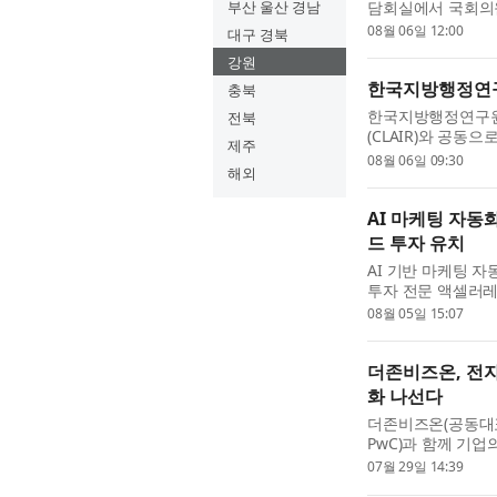
부산 울산 경남
담회실에서 국회의원
준호·정진욱, 대
08월 06일 12:00
대구 경북
기초자치단체 재정·권
강원
한국지방행정연구
충북
한국지방행정연구원
전북
(CLAIR)와 공동으
제주
회의실에서 ‘제17회
08월 06일 09:30
해외
역 과제 대응을 위한
AI 마케팅 자동
드 투자 유치
AI 기반 마케팅 
투자 전문 액셀러레
유치했다고 5일 밝
08월 05일 15:07
금을 자기진화 엔진 및
더존비즈온, 전자신
화 나선다
더존비즈온(공동대표
PwC)과 함께 기업의
Readiness Ind
07월 29일 14:39
ARIX 모델은 전자신