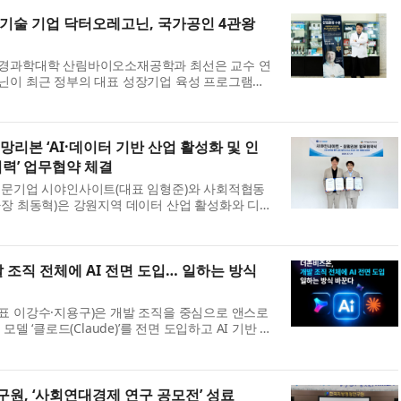
기술 기업 닥터오레고닌, 국가공인 4관왕
경과학대학 산림바이오소재공학과 최선은 교수 연
닌이 최근 정부의 대표 성장기업 육성 프로그램인
00’ 기업으로 선정된 데 이어 농림축산식품부 농림
 인증까지 획득하며 국내 산림그린바이오 ...
리본 ‘AI·데이터 기반 산업 활성화 및 인
력’ 업무협약 체결
전문기업 시야인사이트(대표 임형준)와 사회적협동
장 최동혁)은 강원지역 데이터 산업 활성화와 디지
양성, 데이터 기반 사회공헌 활동 확대를 위해 업무
했다고 27일 밝혔다. 이번 협약은 양 기...
 조직 전체에 AI 전면 도입… 일하는 방식
 이강수·지용구)은 개발 조직을 중심으로 앤스로
 AI 모델 ‘클로드(Claude)’를 전면 도입하고 AI 기반 업
 나섰다고 24일 밝혔다. 이번 도입 대상은 개발,
원이다. 더존비즈온의 핵심 조직 전...
원, ‘사회연대경제 연구 공모전’ 성료