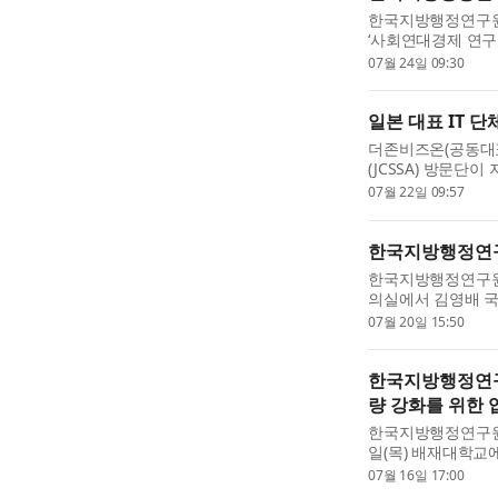
한국지방행정연구원은
‘사회연대경제 연구
대경제 분야의 창의
07월 24일 09:30
현안 해결을 위한 정
일본 대표 IT 단체
더존비즈온(공동대
(JCSSA) 방문단
전환) 전략과 주요
07월 22일 09:57
고 밝혔다. JCSSA는
한국지방행정연구
한국지방행정연구원(
의실에서 김영배 국
최혁진 국회의원실과 
07월 20일 15:50
회연대경제정책센터 설
한국지방행정연구
량 강화를 위한 
한국지방행정연구원(
일(목) 배재대학교
협약’을 체결한 후 
07월 16일 17:00
최했다. 이번 업무협