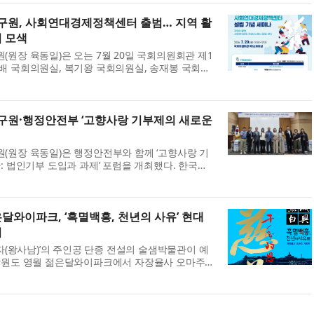
원, 사회연대경제정책센터 출범… 지역 활
법 모색
원장 육동일)은 오는 7월 20일 국회의원회관 제1
 국회의원실, 복기왕 국회의원실, 송재봉 국회의
의원실과 공동으로 ‘2026년 제2차 지방자치 혁신포
센터 설립 기념 세미나’를 개최한다. ...
원·행정안전부 ‘고향사랑 기부제의 새로운
원장 육동일)은 행정안전부와 함께 ‘고향사랑 기
: 법인기부 도입과 과제’ 포럼을 개최했다. 한국지
향사랑 기부제가 본격적으로 시행되기 이전부터
방향에 관한 연구를 지속적으로 수행해 왔...
달와이파크, ‘흑멸백흥, 천년의 사유’ 현대
최
남자(왕사남)’의 주인공 단종 전설의 술샘박물관이 예
강원도 영월 젊은달와이파크에서 자장율사 오마주
흥(黑滅白興), 천년의 사유’ 전시회를 개최한다. 여
서지로 각광받는 영월 실내 가볼 만...