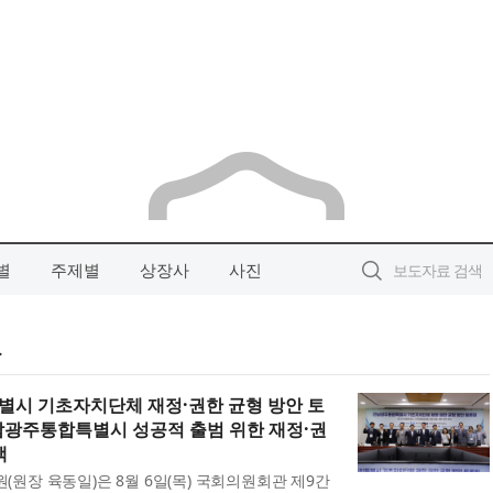
별
주제별
상장사
사진
료
별시 기초자치단체 재정·권한 균형 방안 토
남광주통합특별시 성공적 출범 위한 재정·권
색
원장 육동일)은 8월 6일(목) 국회의원회관 제9간