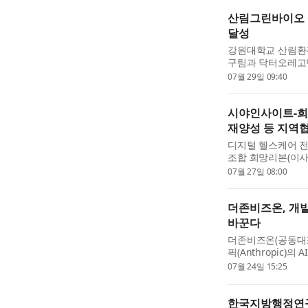
산림그린바이오 
달성
강원대학교 산림환
구팀과 닥터오레고
‘혁신 프리미어 10
07월 29일 09:40
식품 신기술(NET)
시야인사이트-희망
재양성 등 지역협
디지털 헬스케어 
조합 희망리본(이사
털 융합 전문인력 
07월 27일 08:00
협약(MOU)을 체결
더존비즈온, 개발
바꾼다
더존비즈온(공동대표
픽(Anthropic)의
무 환경 전환에 본격
07월 24일 15:25
기획, 설계 직군 전
한국지방행정연구