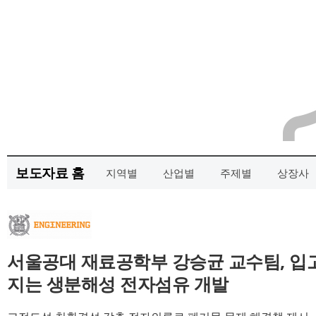
보도자료 홈
지역별
산업별
주제별
상장사
서울공대 재료공학부 강승균 교수팀, 입
지는 생분해성 전자섬유 개발