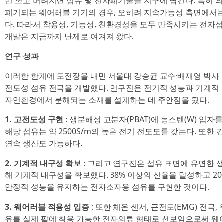
번 쓰고 버려지면 섬유 및 전자폐기물을 지구에 남긴다. 특히 
폐기되는 웨어러블 기기의 경우, 오히려 지속가능성 측면에서는
다. 따라서 착용성, 기능성, 친환경성을 모두 만족시키는 전자
개발은 지금까지 난제로 여겨져 왔다.
연구 성과
이러한 한계에 도전장을 내민 서울대 강승균 교수·배재영 박사
전도성 섬유 전극을 개발했다. 연구진은 전기적 성능과 기계적
자연환경에서 분해되는 소재를 설계하는 데 주안점을 뒀다.
1. 고전도성 구현
: 생분해성 고분자(PBAT)에 텅스텐(W) 입
해당 섬유는 약 2500S/m의 높은 전기 전도도를 갖는다. 또한
연속 생산도 가능하다.
2. 기계적 내구성 확보
: 그리고 연구진은 섬유 표면에 유연한 
해 기계적 내구성을 확보했다. 38% 이상의 신율을 달성하고 20
안정적 성능을 유지하는 전자소자용 섬유를 구현한 것이다.
3. 웨어러블 적용성 입증
: 또한 체온 센서, 근전도(EMG) 전극
유를 실제 팔에 착용 가능한 전자의류 형태로 선보임으로써 웨