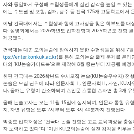
사와 동일하게 구성해 수험생들에게 실전 감각을 높일 수 있는
에는 수도권 및 포항, 김해, 광주 등 전국 175개 고등학교에서 
이날 건국대에서는 수험생과 함께 고사장을 찾은 학부모를 대
다. 설명회에서는 2026학년도 입학전형과 2025학년도 전형 
제공됐다.
건국대는 대면 모의논술에 참여하지 못한 수험생들을 위해 7월
tps://enter.konkuk.ac.kr
)를 통해 모의논술 출제 문제를 온라
태의 ‘KU논술가이드북’으로 제작해 8월 중순부터 제공될 예정
한편 건국대는 2026학년도 수시모집 논술(KU논술우수자) 전형
논술은 모집 단위에 따라 인문사회Ⅰ, 인문사회Ⅱ, 자연, KU
나, 올해는 유형이 간소화되며 △인문 △통합 △자연 총 3개 
올해 논술고사는 오는 11월 15일에 실시되며, 인문과 통합 유형
지, 자연 유형은 오후 2시부터 오후 3시 40분까지 진행된다.
박종효 입학처장은 “건국대 논술 전형은 고교 교육과정을 충실
자 노력하고 있다”며 “이번 KU모의논술이 실전 감각을 키우는