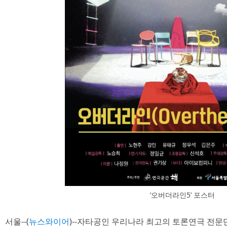
‘오버더라인5’ 포스터
서울--(
뉴스와이어
)--자타공인 우리나라 최고의 토론연극 전문