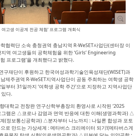
EW - 여고생 이공계 전공 체험’ 프로그램 개회식
산학협력단 소속 충청권역 충남지역 R-WeSET사업단(센터장 이
역 여고생들의 공학체험을 위한 ‘Girls’ Engineering
 체험 프로그램’을 개최했다고 밝혔다.
연구재단이 후원하고 한국여성과학기술인육성재단(WISET)과
제주권역 R-WeSET지역사업단이 공동 주최하는 여학생 공학
12일부터 31일까지 ‘여학생 공학 주간’으로 지정하고 지역사업단
 있다.
천향대학교 전창완 연구산학부총장의 환영사로 시작된 ‘2025
 프로그램은 △코로나 감염과 면역 반응에 대한 이해(생명과학과) △
계(정보통신공학과) △분자부터 나노까지 : 나일론 합성과 포토
으로 만드는 가상세계 : 메타버스 크리에이터 되기!(메타버스게
 효용물질 탐색 실험(의료생명공학과) △피부에 닿는 의약공학 :