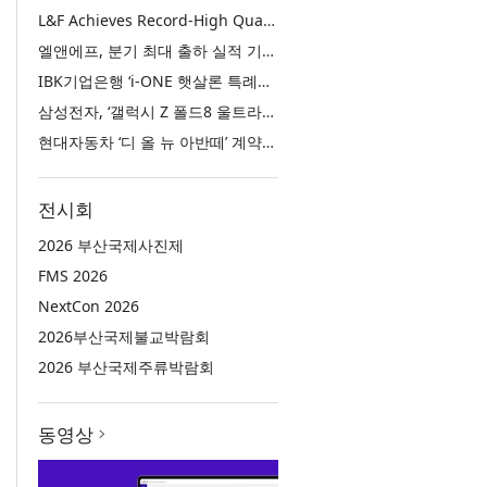
L&F Achieves Record-High Quarterly Shipments, Begins LFP Supply for North American ESS in Q3 Advancing its Two-Track NCM and LFP Growth Strategy
엘앤에프, 분기 최대 출하 실적 기록… 3분기 북미 ESS향 LFP 공급 착수 NCM+LFP ‘2-Track’ 성장 전략 실현
IBK기업은행 ‘i-ONE 햇살론 특례보증’ 출시
삼성전자, ‘갤럭시 Z 폴드8 울트라·폴드8·플립8’과 ‘갤럭시 워치 울트라2·워치9’ 국내 공식 출시
현대자동차 ‘디 올 뉴 아반떼’ 계약 첫날 1만 대 돌파
전시회
2026 부산국제사진제
FMS 2026
NextCon 2026
2026부산국제불교박람회
2026 부산국제주류박람회
동영상