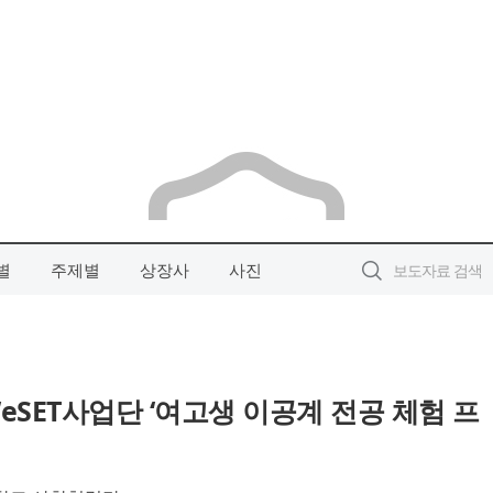
별
주제별
상장사
사진
eSET사업단 ‘여고생 이공계 전공 체험 프