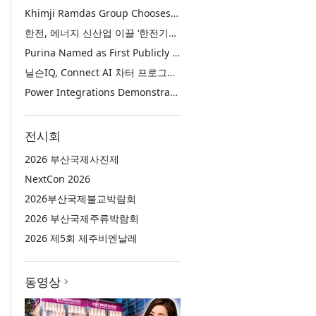
Khimji Ramdas Group Chooses Rimini Street to Reduce SAP Support Costs, Protect 700+ Customizations and Reinvest Savings in Innovation
한전, 에너지 신산업 이끌 ‘한전기술지주’ 공식 출범
Purina Named as First Publicly Announced NIQ ConnectAI Charter Client
닐슨IQ, Connect AI 차터 프로그램 최초 고객사 ‘퓨리나’ 선정
Power Integrations Demonstrates World’s First 2200 V GaN Technology for Next-Era High-Voltage Power Systems
전시회
2026 부산국제사진제
NextCon 2026
2026부산국제불교박람회
2026 부산국제주류박람회
2026 제5회 제주비엔날레
동영상