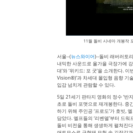
11월 돌비 시네마 개봉작 포
서울--(
뉴스와이어
)--돌비 래버러토리스
내믹한 사운드로 올가을 극장가에 강력
대’와 ‘위키드: 포 굿’을 소개한다. 
Vision®)’과 차세대 몰입형 음향 기
입감 넘치게 관람할 수 있다.
5일 21세기 판타지 영화의 정수 ‘반지
초로 돌비 포맷으로 재개봉한다. 중
하기 위해 주인공 ‘프로도’가 호빗, 
담았다. 엘프들의 ‘리벤델’부터 드워
돌비 비전을 통해 생생하게 펼쳐진다.
애트모스로 구현돼 모험 속 긴장감과