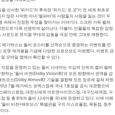
을 선사한 ‘위키드’의 후속편 ‘위키드: 포 굿’이 전 세계 최초로
지 않은 사악한 마녀 ‘엘파바’와 사람들의 사랑을 잃는 것이 두
운명 속에서 진정한 우정을 찾아가는 이야기다. 스크린 가득 펼쳐
비전으로 더욱 선명하게 살아난다. 더불어, 인물들의 복잡한 감정
스 사운드로 뮤지컬 무대의 감동을 극장 안에 그대로 재현한다.
로 메가박스는 돌비 포스터를 선착순으로 증정하는 이벤트를 진
 돌비 포맷 재개봉을 기념해 다양한 프로모션도 마련했다. 이벤트 관
및 모바일 앱에서 확인할 수 있다.
상의 지점을 운영하고 있는 돌비 시네마는 수십억 단위의 컬러 팔레
는 ‘돌비 비전(Dolby Vision®)’과 모든 방향에서 관객을 감
모스(Dolby Atmos®)’ 기술을 결합해 모든 장르에 걸쳐 차원
020년 7월 메가박스 코엑스점에 국내 1호점을 공식 개관했으며
스페이스원점, 대전신세계 아트앤사이언스점, 대구신세계점, 수
점 등 총 8개의 돌비 시네마를 국내에 운영하고 있다. 이에 더해
‘돌비 비전+애트모스’ 특별관을 구의 이스트폴점, 목동점, 청주
중이다.