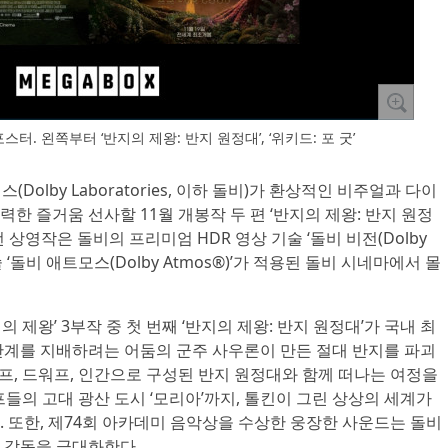
스터. 왼쪽부터 ‘반지의 제왕: 반지 원정대’, ‘위키드: 포 굿’
(Dolby Laboratories, 이하 돌비)가 환상적인 비주얼과 다이
한 즐거움 선사할 11월 개봉작 두 편 ‘반지의 제왕: 반지 원정
이번 상영작은 돌비의 프리미엄 HDR 영상 기술 ‘돌비 비전(Dolby
술 ‘돌비 애트모스(Dolby Atmos®)’가 적용된 돌비 시네마에서 몰
의 제왕’ 3부작 중 첫 번째 ‘반지의 제왕: 반지 원정대’가 국내 최
간계를 지배하려는 어둠의 군주 사우론이 만든 절대 반지를 파괴
엘프, 드워프, 인간으로 구성된 반지 원정대와 함께 떠나는 여정을
프들의 고대 광산 도시 ‘모리아’까지, 톨킨이 그린 상상의 세계가
 또한, 제74회 아카데미 음악상을 수상한 웅장한 사운드는 돌비
 감동을 극대화한다.