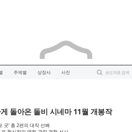
별
주제별
상장사
사진
게 돌아온 돌비 시네마 11월 개봉작
포 굿’ 총 2편의 대작 선봬
드로 혁신적인 영화 관람 경험 선사