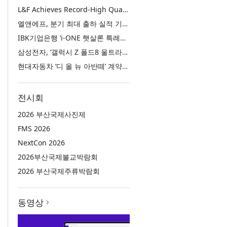
L&F Achieves Record-High Quarterly Shipments, Begins LFP Supply for North American ESS in Q3 Advancing its Two-Track NCM and LFP Growth Strategy
엘앤에프, 분기 최대 출하 실적 기록… 3분기 북미 ESS향 LFP 공급 착수 NCM+LFP ‘2-Track’ 성장 전략 실현
IBK기업은행 ‘i-ONE 햇살론 특례보증’ 출시
삼성전자, ‘갤럭시 Z 폴드8 울트라·폴드8·플립8’과 ‘갤럭시 워치 울트라2·워치9’ 국내 공식 출시
현대자동차 ‘디 올 뉴 아반떼’ 계약 첫날 1만 대 돌파
전시회
2026 부산국제사진제
FMS 2026
NextCon 2026
2026부산국제불교박람회
2026 부산국제주류박람회
동영상