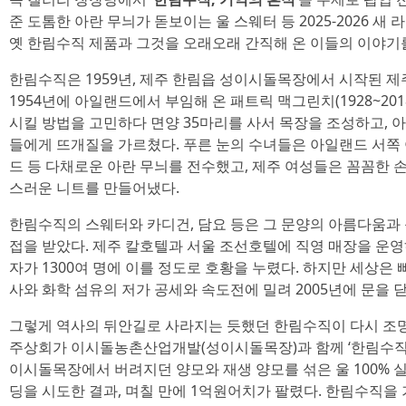
준 도톰한 아란 무늬가 돋보이는 울 스웨터 등 2025-2026 
옛 한림수직 제품과 그것을 오래오래 간직해 온 이들의 이야기를
한림수직은 1959년, 제주 한림읍 성이시돌목장에서 시작된 제
1954년에 아일랜드에서 부임해 온 패트릭 맥그린치(1928~20
시킬 방법을 고민하다 면양 35마리를 사서 목장을 조성하고, 
들에게 뜨개질을 가르쳤다. 푸른 눈의 수녀들은 아일랜드 서쪽
드 등 다채로운 아란 무늬를 전수했고, 제주 여성들은 꼼꼼한
스러운 니트를 만들어냈다.
한림수직의 스웨터와 카디건, 담요 등은 그 문양의 아름다움과
접을 받았다. 제주 칼호텔과 서울 조선호텔에 직영 매장을 운영하기
자가 1300여 명에 이를 정도로 호황을 누렸다. 하지만 세상은
사와 화학 섬유의 저가 공세와 속도전에 밀려 2005년에 문을 닫
그렇게 역사의 뒤안길로 사라지는 듯했던 한림수직이 다시 조명
주상회가 이시돌농촌산업개발(성이시돌목장)과 함께 ‘한림수직 재
이시돌목장에서 버려지던 양모와 재생 양모를 섞은 울 100% 
딩을 시도한 결과, 며칠 만에 1억원어치가 팔렸다. 한림수직