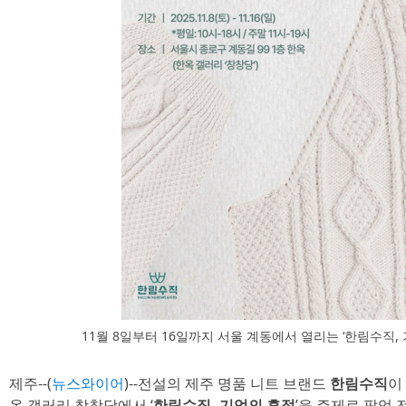
11월 8일부터 16일까지 서울 계동에서 열리는 ‘한림수직,
제주--(
뉴스와이어
)--전설의 제주 명품 니트 브랜드
한림수직
이
옥 갤러리 창창당에서 ‘
한림수직, 기억의 흔적
’을 주제로 팝업