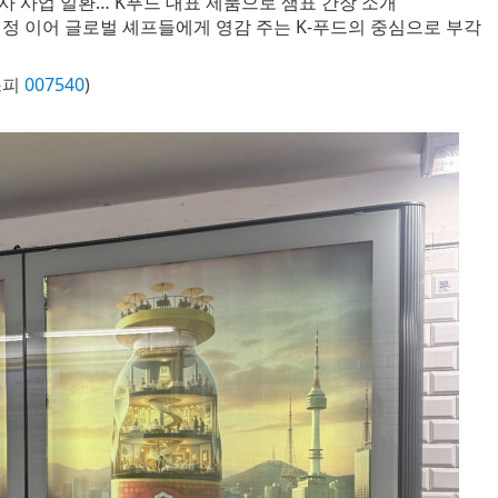
 사업 일환… K푸드 대표 제품으로 샘표 간장 소개
품 선정 이어 글로벌 셰프들에게 영감 주는 K-푸드의 중심으로 부각
스피
007540
)