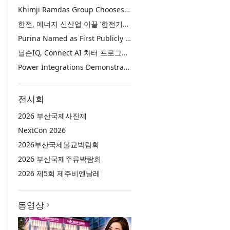
Khimji Ramdas Group Chooses Rimini Street to Reduce SAP Support Costs, Protect 700+ Customizations and Reinvest Savings in Innovation
한전, 에너지 신산업 이끌 ‘한전기술지주’ 공식 출범
Purina Named as First Publicly Announced NIQ ConnectAI Charter Client
닐슨IQ, Connect AI 차터 프로그램 최초 고객사 ‘퓨리나’ 선정
Power Integrations Demonstrates World’s First 2200 V GaN Technology for Next-Era High-Voltage Power Systems
전시회
2026 부산국제사진제
NextCon 2026
2026부산국제불교박람회
2026 부산국제주류박람회
2026 제5회 제주비엔날레
동영상