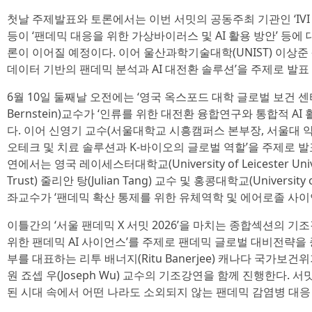
첫날 주제발표와 토론에서는 이번 서밋의 공동주최 기관인 ‘IV
등이 ‘팬데믹 대응을 위한 가상바이러스 및 AI 활용 방안’ 등에
론이 이어질 예정이다. 이어 울산과학기술대학(UNIST) 이상준
데이터 기반의 팬데믹 분석과 AI 대전환 솔루션’을 주제로 발표
6월 10일 둘째날 오전에는 ‘영국 옥스포드 대학 글로벌 보건 센
Bernstein)교수가 ‘인류를 위한 대전환 융합연구와 통합적 A
다. 이어 신영기 교수(서울대학교 시흥캠퍼스 본부장, 서울대 
오테크 및 치료 솔루션과 K-바이오의 글로벌 역할’을 주제로 발
연에서는 영국 레이세스터대학교(University of Leicester Universi
Trust) 줄리안 탕(Julian Tang) 교수 및 홍콩대학교(University o
좌교수가 ‘팬데믹 확산 통제를 위한 유체역학 및 에어로졸 사이
이틀간의 ‘서울 팬데믹 X 서밋 2026’을 마치는 종합섹션의 
위한 팬데믹 AI 사이언스’를 주제로 팬데믹 글로벌 대비전략을
부를 대표하는 리투 배너지(Ritu Banerjee) 캐나다 국가
원 죠셉 우(Joseph Wu) 교수의 기조강연을 함께 진행한다.
된 시대 속에서 어떤 나라도 소외되지 않는 팬데믹 감염병 대응