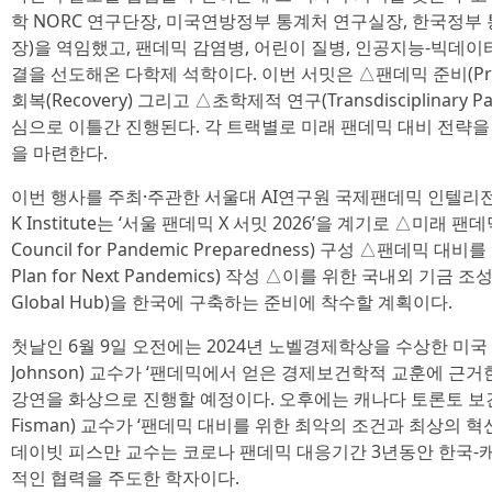
학 NORC 연구단장, 미국연방정부 통계처 연구실장, 한국정
장)을 역임했고, 팬데믹 감염병, 어린이 질병, 인공지능-빅데
결을 선도해온 다학제 석학이다. 이번 서밋은 △팬데믹 준비(Prepar
회복(Recovery) 그리고 △초학제적 연구(Transdisciplinary 
심으로 이틀간 진행된다. 각 트랙별로 미래 팬데믹 대비 전략
을 마련한다.
이번 행사를 주최·주관한 서울대 AI연구원 국제팬데믹 인텔리
K Institute는 ‘서울 팬데믹 X 서밋 2026’을 계기로 △미래 
Council for Pandemic Preparedness) 구성 △팬데믹 대비
Plan for Next Pandemics) 작성 △이를 위한 국내외 기금 조
Global Hub)을 한국에 구축하는 준비에 착수할 계획이다.
첫날인 6월 9일 오전에는 2024년 노벨경제학상을 수상한 미국 M
Johnson) 교수가 ‘팬데믹에서 얻은 경제보건학적 교훈에 근거
강연을 화상으로 진행할 예정이다. 오후에는 캐나다 토론토 보건
Fisman) 교수가 ‘팬데믹 대비를 위한 최악의 조건과 최상의 혁
데이빗 피스만 교수는 코로나 팬데믹 대응기간 3년동안 한국-
적인 협력을 주도한 학자이다.