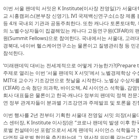
이번 서울 팬데믹 서밋은 K Institute(이사장 전영일)가 서울
교 시흥캠퍼스(본부장 신영기), IVI 국제백신연구소(소장 제롬
등 4개 국내외 기관과 공동주최한다. 또한 캐나다 토론토대학,
의 노벨수상자들이 집결해있는 캐나다 고등연구원(CIFAR)의
원(Summit Fellows)으로 참여한다. 국내에서는 서울대, 고
경북대, 네이버 헬스케어연구소는 물론이고 질병관리청 등 민
참석한다.
‘미래팬데믹 대비는 전세계적으로 어떻게 가능한가?(Prepare the Wo
주제로 열리는 이번 ‘서울 팬데믹 X 서밋’에서 노벨경제학상 수상자인
MIT대 교수가 기조강연으로 첫날을 시작한다. 노벨상 수상자
(CIFAR) 소속 첨단 의과학, 바이오텍, AI 사이언스 석학들,
회사 대표들은 물론이고 한국-캐나다 정부의 팬데믹 정책 전문가
연 정부 관계자들이 분과별 기조강연과 주제발표 및 토론을 진
이번 행사를 2년 전부터 기획한 서울대 전영일 서밋 의장(서
스 센터장, K Institute 이사장)은 “코로나 팬데믹 발생 이
로벌 컨설테이션 포럼’으로서 세계 팬데믹 사이언스 석학들과
다면적 글로벌 협업을 추진하는데 그 역사적 의미를 갖는다”고