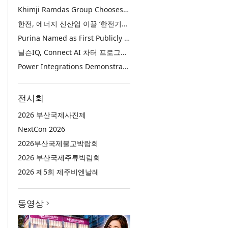
Khimji Ramdas Group Chooses Rimini Street to Reduce SAP Support Costs, Protect 700+ Customizations and Reinvest Savings in Innovation
한전, 에너지 신산업 이끌 ‘한전기술지주’ 공식 출범
Purina Named as First Publicly Announced NIQ ConnectAI Charter Client
닐슨IQ, Connect AI 차터 프로그램 최초 고객사 ‘퓨리나’ 선정
Power Integrations Demonstrates World’s First 2200 V GaN Technology for Next-Era High-Voltage Power Systems
전시회
2026 부산국제사진제
NextCon 2026
2026부산국제불교박람회
2026 부산국제주류박람회
2026 제5회 제주비엔날레
동영상