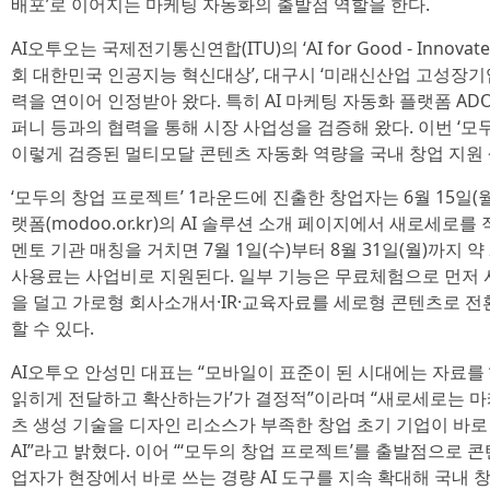
배포’로 이어지는 마케팅 자동화의 출발점 역할을 한다.
AI오투오는 국제전기통신연합(ITU)의 ‘AI for Good - Innovate fo
회 대한민국 인공지능 혁신대상’, 대구시 ‘미래신산업 고성장기업
력을 연이어 인정받아 왔다. 특히 AI 마케팅 자동화 플랫폼 A
퍼니 등과의 협력을 통해 시장 사업성을 검증해 왔다. 이번 ‘모
이렇게 검증된 멀티모달 콘텐츠 자동화 역량을 국내 창업 지원
‘모두의 창업 프로젝트’ 1라운드에 진출한 창업자는 6월 15일(월)
랫폼(modoo.or.kr)의 AI 솔루션 소개 페이지에서 새로세로를
멘토 기관 매칭을 거치면 7월 1일(수)부터 8월 31일(월)까지 
사용료는 사업비로 지원된다. 일부 기능은 무료체험으로 먼저 
을 덜고 가로형 회사소개서·IR·교육자료를 세로형 콘텐츠로 전
할 수 있다.
AI오투오 안성민 대표는 “모바일이 표준이 된 시대에는 자료를 
읽히게 전달하고 확산하는가’가 결정적”이라며 “새로세로는 
츠 생성 기술을 디자인 리소스가 부족한 창업 초기 기업이 바로
AI”라고 밝혔다. 이어 “‘모두의 창업 프로젝트’를 출발점으로
업자가 현장에서 바로 쓰는 경량 AI 도구를 지속 확대해 국내 창