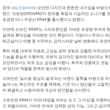
양주--(
뉴스와이어
)--모던한 디자인과 튼튼한 내구성을 바탕으
랜드 ‘크로반(KROVAN)’이 한여름 폭염과 기습적인 소나기를 
초경량 미니 우양산 KR44’를 출시했다고 밝혔다.
이번에 선보인 ‘KR44’는 스마트폰만큼 가벼운 초경량 무게와 
설계돼 휴대성을 극대화한 것이 특징이다. 가방이나 주머니 속에 
퇴근길이나 여행 중 마주하는 갑작스러운 날씨 변화에도 유연하
특히 제품 내부에 적용된 고성능 암막 코팅은 강렬한 자외선(
기능을 충실히 수행하며, 외부의 감각적인 컬러와 대비되는 투
모던하면서도 위트 있는 감성을 더했다. 폭우와 강풍에도 견딜
과 양산의 역할을 완벽히 동시에 해낸다.
크로반은 ‘실사용 중심의 설계’라는 브랜드 철학을 바탕으로 
늘어나는 혁신적인 구조를 채택해, 기존 미니 양산들의 고질적
히 해결하고 사용자에게 극상의 편안함을 선사한다.
크로반은 KR44가 ‘비와 태양을 피하는 도구 그 이상’을 지향
긴 제품이라며, 가벼운 무게와 강력한 암막 기능, 그리고 감각