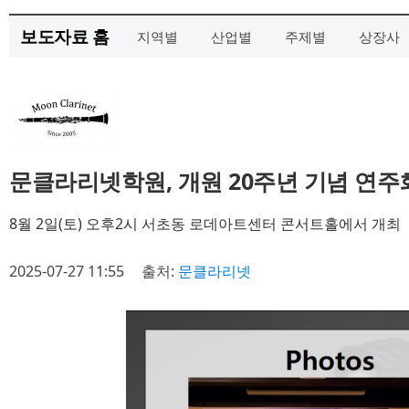
보도자료 홈
지역별
산업별
주제별
상장사
문클라리넷학원, 개원 20주년 기념 연주
8월 2일(토) 오후2시 서초동 로데아트센터 콘서트홀에서 개최
2025-07-27 11:55
출처:
문클라리넷