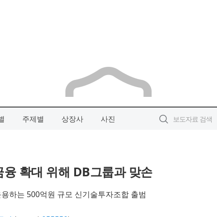
별
주제별
상장사
사진
융 확대 위해 DB그룹과 맞손
용하는 500억원 규모 신기술투자조합 출범