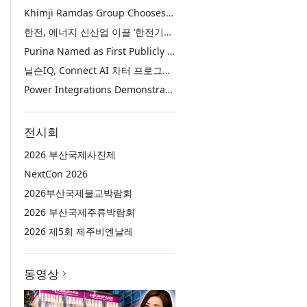
Khimji Ramdas Group Chooses Rimini Street to Reduce SAP Support Costs, Protect 700+ Customizations and Reinvest Savings in Innovation
한전, 에너지 신산업 이끌 ‘한전기술지주’ 공식 출범
Purina Named as First Publicly Announced NIQ ConnectAI Charter Client
닐슨IQ, Connect AI 차터 프로그램 최초 고객사 ‘퓨리나’ 선정
Power Integrations Demonstrates World’s First 2200 V GaN Technology for Next-Era High-Voltage Power Systems
전시회
2026 부산국제사진제
NextCon 2026
2026부산국제불교박람회
2026 부산국제주류박람회
2026 제5회 제주비엔날레
동영상